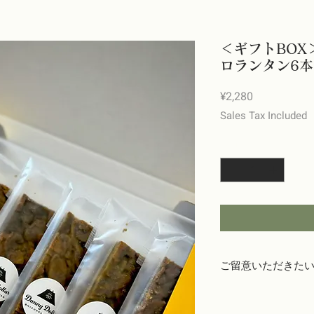
＜ギフトBOX
ロランタン6
Price
¥2,280
Sales Tax Included
Quantity
*
ご留意いただきた
商品出荷には万全を期
じたパッケージ破損な