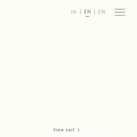
JA
EN
CN
View cart