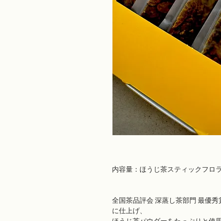
内容量：ほうじ茶スティックフロラ
全国茶品評会 深蒸し茶部門 最優
に仕上げ、