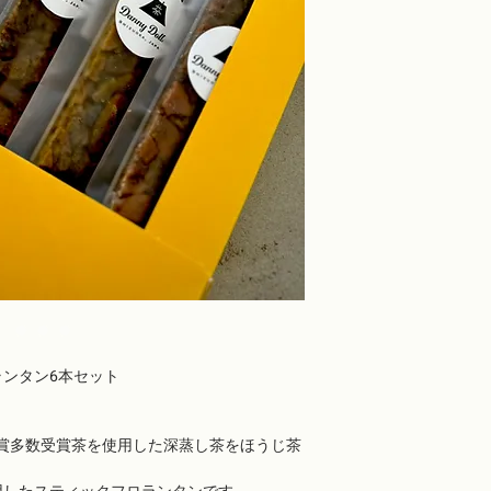
場合（お客様の注文と
いる、等）は、商品到
ブサイト「CONTAC
いたします。
お客様のご都合による
メージの違い」などで
原則お受けいたしかね
う、お願い申し上げま
ンタン6本セット
秀賞多数受賞茶を使用した深蒸し茶をほうじ茶