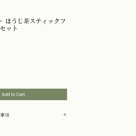
＞ ほうじ茶スティックフ
本セット
Add to Cart
い事項
しておりますが、万が一配送途中に生
どの不良品や、当店の発送ミスによる