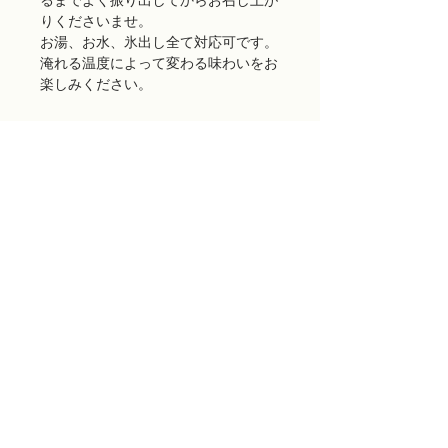
るまでよく振り出してからお召し上が
りくださいませ。
お湯、お水、氷出し全て対応可です。
淹れる温度によって変わる味わいをお
楽しみください。
ご留意いただきたい事項
商品出荷には万全を期しておりますが、
万が一配送途中に生じたパッケージ破損
などの不良品や、当店の発送ミスによる
場合（お客様の注文と違う商品が届い
た、賞味期限が切れている、等）は、商
品到着後7日以内にお電話または当店ウ
ェブサイト「CONTACT」よりご連絡くだ
さい。代品をお送りいたします。
お客様のご都合による理由、「必要がな
くなった」「味やイメージの違い」など
では、食品という特性上、返品や交換は
原則お受けいたしかねますので、予めご
了承くださいますよう、お願い申し上げ
ます。
Asaoka 426, Fukuroi-shi, Shizuoka, Japan, 437-1122