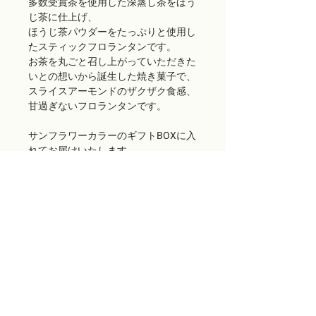
多数受賞茶を使用した深蒸し茶をほう
じ茶に仕上げ、
ほうじ茶パウダーをたっぷりと使用し
たスティックフロランタンです。
お茶を丸ごと召し上がっていただきた
いとの想いから誕生した焼き菓子で、
スライスアーモンドのザクザク食感、
甘過ぎないフロランタンです。
サンフラワーカラーのギフトBOXに入
れてお届けいたします。
ご留意いただきたい事項
商品出荷には万全を期しておりますが、
万が一配送途中に生じたパッケージ破損
などの不良品や、当店の発送ミスによる
場合（お客様の注文と違う商品が届い
た、賞味期限が切れている、等）は、商
品到着後7日以内にお電話または当店ウ
ェブサイト「CONTACT」よりご連絡くだ
さい。代品をお送りいたします。