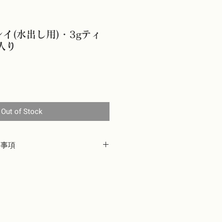
イ(水出し用)・3gティ
入り
Out of Stock
い事項
しておりますが、万が一配送途中に生
どの不良品や、当店の発送ミスによる
違う商品が届いた、賞味期限が切れて
着後7日以内にお電話または当店ウェ
T」よりご連絡ください。代品をお送り
理由、「必要がなくなった」「味やイ