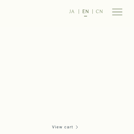
JA
EN
CN
View cart