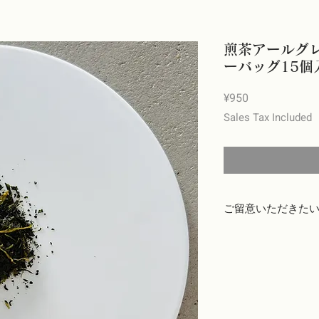
煎茶アールグレ
ーバッグ15個
Price
¥950
Sales Tax Included
ご留意いただきた
商品出荷には万全を期
じたパッケージ破損な
場合（お客様の注文と
いる、等）は、商品到
ブサイト「CONTAC
いたします。
お客様のご都合による