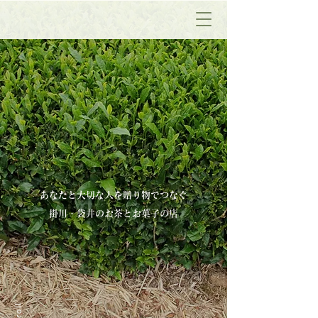
​あなたと大切な人を贈り物でつなぐ
掛川・袋井のお茶とお菓子の店
scroll