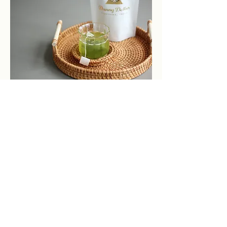
Tea
与普通煎茶相比，茶叶制作的"蒸"过程更长2至3倍。
这使得苦涩被抑制，成为色泽浓郁的优质茶叶。
我们还计划未来生产使用袋井产茶叶的花茶。