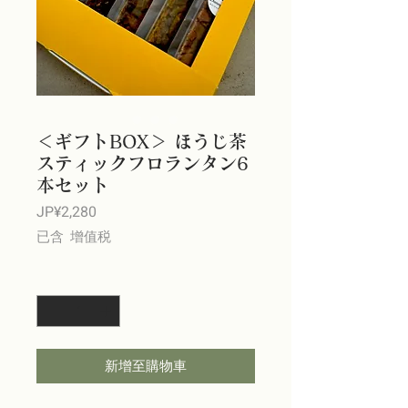
＜ギフトBOX＞ ほうじ茶
スティックフロランタン6
本セット
價
JP¥2,280
格
已含 增值税
數量
*
新增至購物車