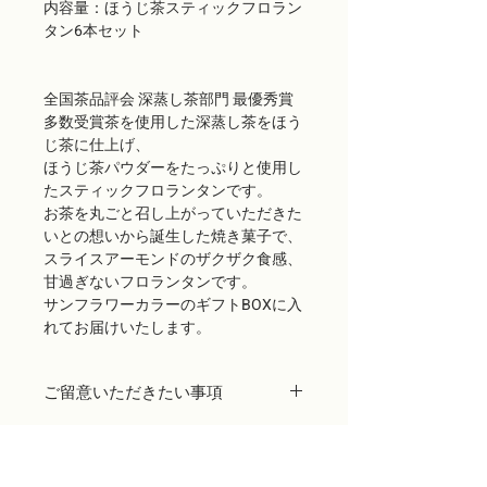
内容量：ほうじ茶スティックフロラン
タン6本セット
全国茶品評会 深蒸し茶部門 最優秀賞
多数受賞茶を使用した深蒸し茶をほう
じ茶に仕上げ、
ほうじ茶パウダーをたっぷりと使用し
たスティックフロランタンです。
お茶を丸ごと召し上がっていただきた
いとの想いから誕生した焼き菓子で、
スライスアーモンドのザクザク食感、
甘過ぎないフロランタンです。
サンフラワーカラーのギフトBOXに入
れてお届けいたします。
ご留意いただきたい事項
商品出荷には万全を期しておりますが、
万が一配送途中に生じたパッケージ破損
などの不良品や、当店の発送ミスによる