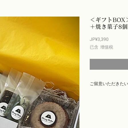
＜ギフトBOX
＋焼き菓子8
價
JP¥3,390
格
已含 增值税
ご留意いただきた
商品出荷には万全を期
じたパッケージ破損な
場合（お客様の注文と
いる、等）は、商品到
ブサイト「CONTAC
いたします。
お客様のご都合による