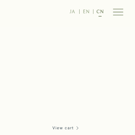
JA
EN
CN
View cart