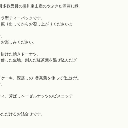
秀賞多数受賞の掛川東山産のやぶきた深蒸し緑
トラ型ティーパックです。
く振り出してからお召し上がりくださいま
す。
をお楽しみください。
を掛けた焼きドーナツ、
を使った生地、刻んだ紅茶葉を混ぜ込んだグ
クケーキ、深蒸しの1番茶葉を使って仕上げた
ン。
ティ、芳ばしヘーゼルナッツのビスコッテ
いただけるお詰合せです。