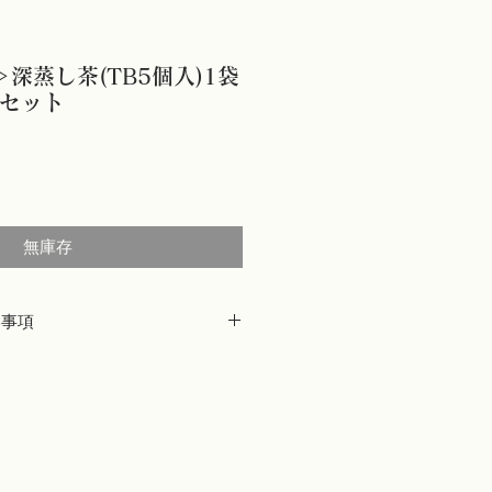
＞深蒸し茶(TB5個入)1袋
個セット
無庫存
い事項
しておりますが、万が一配送途中に生
どの不良品や、当店の発送ミスによる
違う商品が届いた、賞味期限が切れて
着後7日以内にお電話または当店ウェ
T」よりご連絡ください。代品をお送り
理由、「必要がなくなった」「味やイ