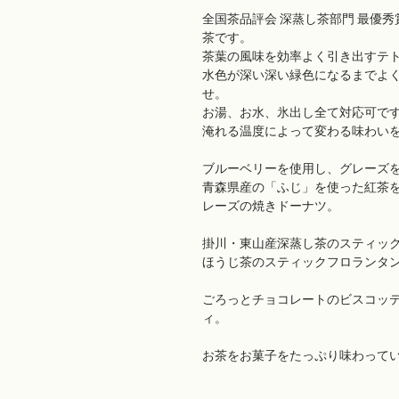
全国茶品評会 深蒸し茶部門 最優
茶です。
茶葉の風味を効率よく引き出すテ
水色が深い深い緑色になるまでよ
せ。
お湯、お水、氷出し全て対応可で
淹れる温度によって変わる味わい
ブルーベリーを使用し、グレーズ
青森県産の「ふじ」を使った
紅茶
レーズの焼きドーナツ。
掛川・東山産深蒸し茶の
スティッ
ほうじ茶のスティックフロランタ
ごろっとチョコレートのビスコッ
ィ。
お茶をお菓子をたっぷり味わって