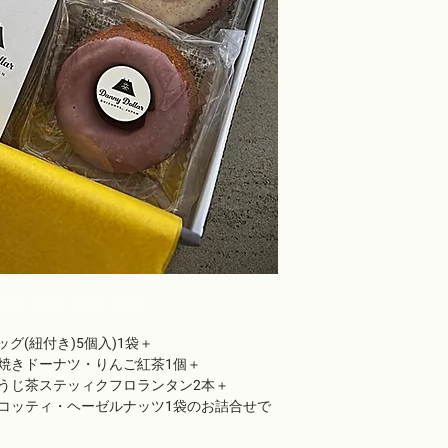
メージの違い」などで
原則お受けいたしかね
う、お願い申し上げま
グ(紐付き)5個入)1袋＋
焼きドーナツ・りんご紅茶1個＋
うじ茶ステッィクフロランタン2本＋
コッティ・ヘーゼルナッツ1袋のお詰合せで