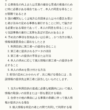
2. 公衆衛生の向上または児童の健全な育成の推進のため
に特に必要がある場合であって，本人の同意を得ること
が困難であるとき
3. 国の機関もしくは地方公共団体またはその委託を受け
た者が法令の定める事務を遂行することに対して協力す
る必要がある場合であって，本人の同意を得ることによ
り当該事務の遂行に支障を及ぼす恐れがあるとき
4. 予め次の事項を告知あるいは公表し，かつ当方が個人
情報保護委員会に届出をしたとき
1. 利用目的に第三者への提供を含むこと
2. 第三者に提供されるデータの項目
3. 第三者への提供の手段または方法
4. 本人の求めに応じて個人情報の第三者への提供を停
止すること
5. 本人の求めを受け付ける方法
2. 前項の定めにかかわらず，次に掲げる場合には，当
該情報の提供先は第三者に該当しないものとします。
1. 当方が利用目的の達成に必要な範囲内において個人
情報の取扱いの全部または一部を委託する場合
2. 合併その他の事由による事業の承継に伴って個人情
報が提供される場合
3. 個人情報を特定の者との間で共同して利用する場