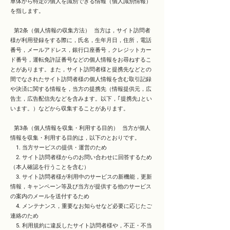
単体から特定の個人を識別できる情報（個人識別情報）
を指します。
第2条（個人情報の収集方法） 当方は，サイト訪問者
様が利用登録をする際に，氏名，生年月日，住所，電話
番号，メールアドレス，銀行口座番号，クレジットカー
ド番号，運転免許証番号などの個人情報をお尋ねするこ
とがあります。また，サイト訪問者様と提携先などとの
間でなされたサイト訪問者様の個人情報を含む取引記録
や決済に関する情報を，当方の提携先（情報提供元，広
告主，広告配信先などを含みます。以下，｢提携先｣とい
います。）などから収集することがあります。
第3条（個人情報を収集・利用する目的） 当方が個人
情報を収集・利用する目的は，以下のとおりです。
1. 当方サービスの提供・運営のため
2. サイト訪問者様からのお問い合わせに回答するため
（本人確認を行うことを含む）
3. サイト訪問者様が利用中のサービスの新機能，更新
情報，キャンペーン等及び当方が提供する他のサービス
の案内のメールを送付するため
4. メンテナンス，重要なお知らせなど必要に応じたご
連絡のため
5. 利用規約に違反したサイト訪問者様や，不正・不当