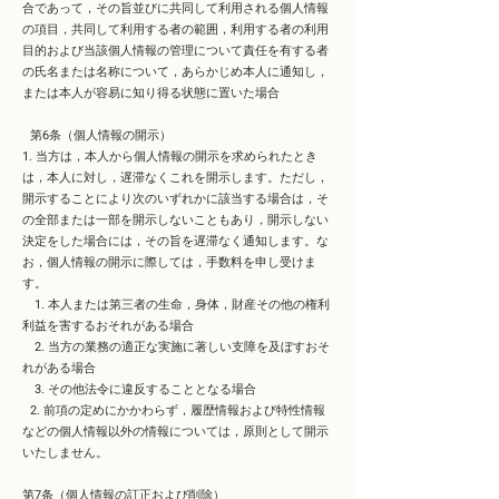
合であって，その旨並びに共同して利用される個人情報
の項目，共同して利用する者の範囲，利用する者の利用
目的および当該個人情報の管理について責任を有する者
の氏名または名称について，あらかじめ本人に通知し，
または本人が容易に知り得る状態に置いた場合
第6条（個人情報の開示）
1. 当方は，本人から個人情報の開示を求められたとき
は，本人に対し，遅滞なくこれを開示します。ただし，
開示することにより次のいずれかに該当する場合は，そ
の全部または一部を開示しないこともあり，開示しない
決定をした場合には，その旨を遅滞なく通知します。な
お，個人情報の開示に際しては，手数料を申し受けま
す。
1. 本人または第三者の生命，身体，財産その他の権利
利益を害するおそれがある場合
2. 当方の業務の適正な実施に著しい支障を及ぼすおそ
れがある場合
3. その他法令に違反することとなる場合
2. 前項の定めにかかわらず，履歴情報および特性情報
などの個人情報以外の情報については，原則として開示
いたしません。
第7条（個人情報の訂正および削除）