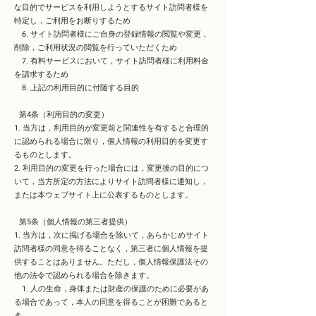
な目的でサービスを利用しようとするサイト訪問者様を
特定し，ご利用をお断りするため
6. サイト訪問者様にご自身の登録情報の閲覧や変更，
削除，ご利用状況の閲覧を行っていただくため
7. 有料サービスにおいて，サイト訪問者様に利用料金
を請求するため
8. 上記の利用目的に付随する目的
第4条（利用目的の変更）
1. 当方は，利用目的が変更前と関連性を有すると合理的
に認められる場合に限り，個人情報の利用目的を変更す
るものとします。
2. 利用目的の変更を行った場合には，変更後の目的につ
いて，当方所定の方法によりサイト訪問者様に通知し，
または本ウェブサイト上に公表するものとします。
第5条（個人情報の第三者提供）
1. 当方は，次に掲げる場合を除いて，あらかじめサイト
訪問者様の同意を得ることなく，第三者に個人情報を提
供することはありません。ただし，個人情報保護法その
他の法令で認められる場合を除きます。
1. 人の生命，身体または財産の保護のために必要があ
る場合であって，本人の同意を得ることが困難であると
き