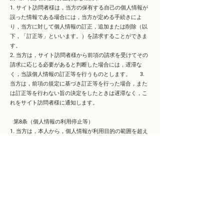
1. サイト訪問者様は，当方の保有する自己の個人情報が
誤った情報である場合には，当方が定める手続きによ
り，当方に対して個人情報の訂正，追加または削除（以
下，「訂正等」といいます。）を請求することができま
す。
2. 当方は，サイト訪問者様から前項の請求を受けてその
請求に応じる必要があると判断した場合には，遅滞な
く，当該個人情報の訂正等を行うものとします。 3.
当方は，前項の規定に基づき訂正等を行った場合，また
は訂正等を行わない旨の決定をしたときは遅滞なく，こ
れをサイト訪問者様に通知します。
第8条（個人情報の利用停止等）
1. 当方は，本人から，個人情報が利用目的の範囲を超え
て取り扱われているという理由，または不正の手段によ
り取得されたものであるという理由により，その利用の
停止または消去（以下，「利用停止等」といいます。）
を求められた場合には，遅滞なく必要な調査を行いま
す。
2. 前項の調査結果に基づき，その請求に応じる必要があ
ると判断した場合には，遅滞なく当該個人情報の利用停
止等を行います。
3. 当方は，前項の規定に基づき利用停止等を行った場