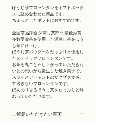
ほうじ茶フロランタンをギフトボック
スに詰め合わせた商品です。
ちょっとしたギフトにおすすめです。
全国茶品評会 深蒸し茶部門 最優秀賞
多数受賞茶を使用した深蒸し茶をほう
じ茶に仕上げ、
ほうじ茶パウダーをたっぷりと使用し
たスティックフロランタンです。
お茶を丸ごと召し上がっていただきた
いとの想いから誕生した焼き菓子で、
スライスアーモンドのザクザク食感、
甘過ぎないフロランタンです。
ほんのり香るほうじ茶をたっぷりと味
わっていただけます。
ご留意いただきたい事項
商品出荷には万全を期しておりますが、
万が一配送途中に生じたパッケージ破損