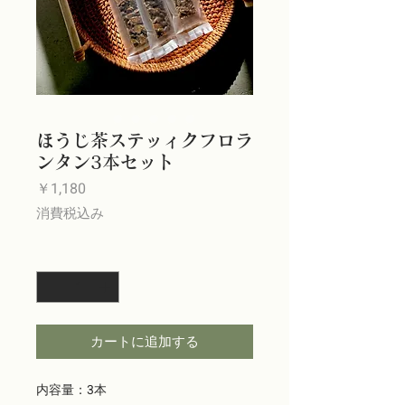
ほうじ茶ステッィクフロラ
ンタン3本セット
価
￥1,180
格
消費税込み
数量
*
カートに追加する
内容量：3本