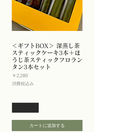
＜ギフトBOX＞ 深蒸し茶
スティックケーキ3本＋ほ
うじ茶スティックフロラン
タン3本セット
価
￥2,280
格
消費税込み
数量
*
カートに追加する