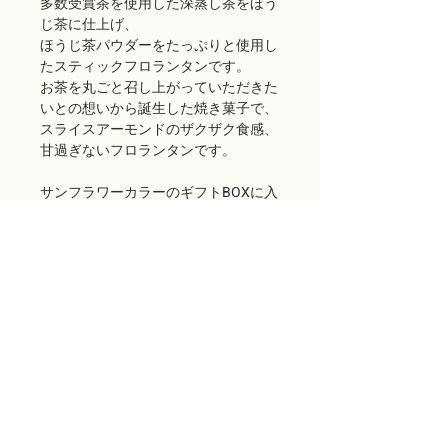
多数受賞茶を使用した深蒸し茶をほう
じ茶に仕上げ、
ほうじ茶パウダーをたっぷりと使用し
たスティックフロランタンです。
お茶を丸ごと召し上がっていただきた
いとの想いから誕生した焼き菓子で、
スライスアーモンドのザクザク食感、
甘過ぎないフロランタンです。
サンフラワーカラーのギフトBOXに入
れてお届けいたします。
ご留意いただきたい事項
商品出荷には万全を期しておりますが、
万が一配送途中に生じたパッケージ破損
などの不良品や、当店の発送ミスによる
場合（お客様の注文と違う商品が届い
た、賞味期限が切れている、等）は、商
品到着後7日以内にお電話または当店ウ
ェブサイト「CONTACT」よりご連絡くだ
さい。代品をお送りいたします。