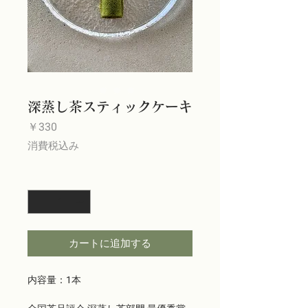
深蒸し茶スティックケーキ
価
￥330
格
消費税込み
数量
*
カートに追加する
内容量：1本