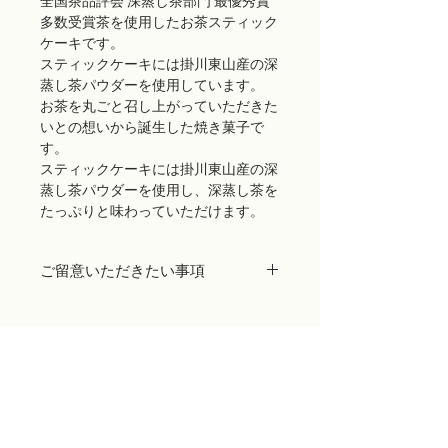
全国茶品評会 深蒸し茶部門 最優秀賞
多数受賞茶を使用したお茶スティック
ケーキです。
スティックケーキには掛川東山産の深
蒸し茶パウダーを使用しています。
お茶を丸ごと召し上がっていただきた
いとの想いから誕生した焼き菓子で
す。
スティックケーキには掛川東山産の深
蒸し茶パウダーを使用し、深蒸し茶を
たっぷりと味わっていただけます。
ご留意いただきたい事項
商品出荷には万全を期しておりますが、
万が一配送途中に生じたパッケージ破損
などの不良品や、当店の発送ミスによる
場合（お客様の注文と違う商品が届い
た、賞味期限が切れている、等）は、商
品到着後7日以内にお電話または当店ウ
ェブサイト「CONTACT」よりご連絡くだ
さい。代品をお送りいたします。