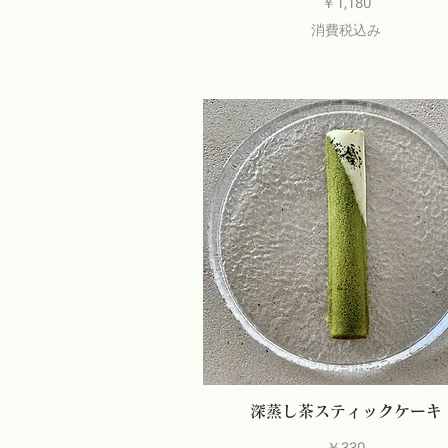
価格
￥1,180
消費税込み
深蒸し茶スティックケーキ
価格
￥330