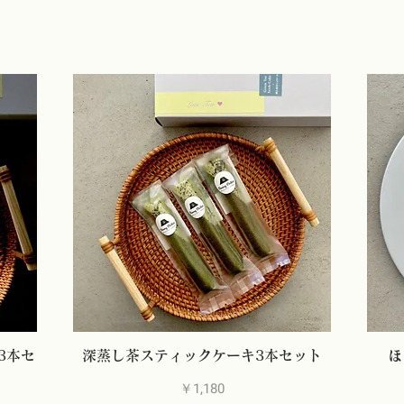
3本セ
深蒸し茶スティックケーキ3本セット
ほ
価格
￥1,180