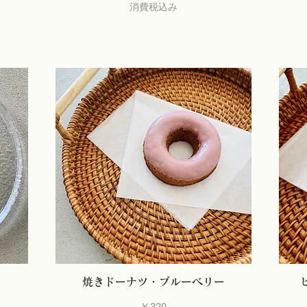
消費税込み
焼きドーナツ・ブルーベリー
価格
￥320